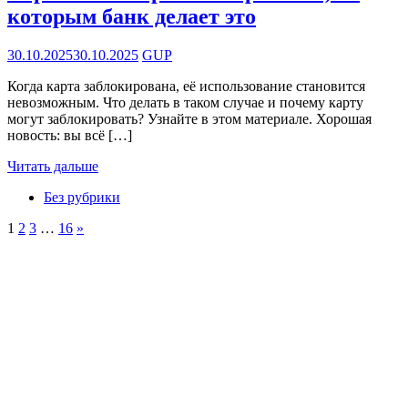
которым банк делает это
30.10.2025
30.10.2025
GUP
Когда карта заблокирована, её использование становится
невозможным. Что делать в таком случае и почему карту
могут заблокировать? Узнайте в этом материале. Хорошая
новость: вы всё […]
Читать дальше
Без рубрики
Пагинация
Следующие
1
2
3
…
16
»
записи
записей