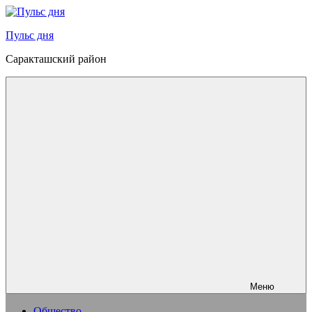
Перейти
к
Пульс дня
содержимому
Саракташский район
Меню
Общество