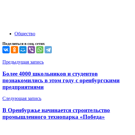
Общество
Поделиться в соц. сетях
Навигация
Предыдущая запись
по
Более 4000 школьников и студентов
записям
познакомились в этом году с оренбургскими
предприятиями
Следующая запись
В Оренбуржье начинается строительство
промышленного технопарка «Победа»