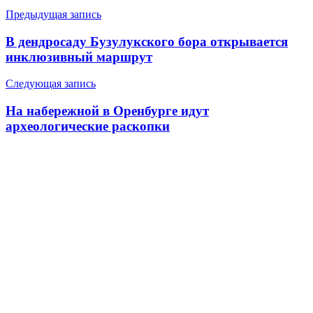
Навигация
Предыдущая запись
по
В дендросаду Бузулукского бора открывается
записям
инклюзивный маршрут
Следующая запись
На набережной в Оренбурге идут
археологические раскопки