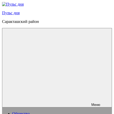
Перейти
к
Пульс дня
содержимому
Саракташский район
Меню
Общество