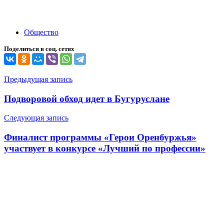
Общество
Поделиться в соц. сетях
Навигация
Предыдущая запись
по
Подворовой обход идет в Бугуруслане
записям
Следующая запись
Финалист программы «Герои Оренбуржья»
участвует в конкурсе «Лучший по профессии»