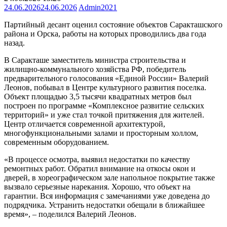
24.06.2026
24.06.2026
Admin2021
Партийный десант оценил состояние объектов Саракташского
района и Орска, работы на которых проводились два года
назад.
В Саракташе заместитель министр
а строительства и
жилищно-коммунального хозяйства РФ, победитель
предварительного голосования «Единой России» Валерий
Леонов, побывал в Центре культурного развития поселка.
Объект площадью 3,5 тысячи квадратных метров был
построен по программе «Комплексное развитие сельских
территорий» и уже стал точкой притяжения для жителей.
Центр отличается современной архитектурой,
многофункциональными залами и просторным холлом,
современным оборудованием.
«В процессе осмотра, выявил недостатки по качеству
ремонтных работ. Обратил внимание на откосы окон и
дверей, в хореографическом зале напольное покрытие также
вызвало серьезные нарекания. Хорошо, что объект на
гарантии. Вся информация с замечаниями уже доведена до
подрядчика. Устранить недостатки обещали в ближайшее
время», – поделился Валерий Леонов.