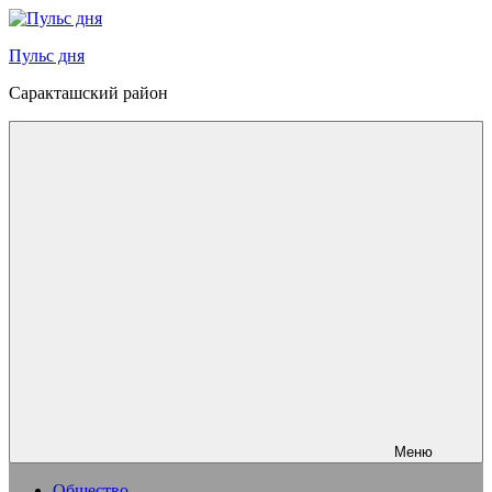
Перейти
к
Пульс дня
содержимому
Саракташский район
Меню
Общество