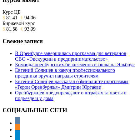
Курс ЦБ
$
81.41
€
94.06
Биржевой курс
$
81.58
€
93.99
Свежие записи
В Оренбурге завершилась программа для ветеранов
СВО «Экскурсии в предпринимательство»
Команда оренбургских бизнесменов взошла на Эльбрус
Евгений Солнцев в канун профессионального
праздника вручил награды строителям
Евгений Солнцев рассказал о финалисте программы
«Герои Оренбуржья» Дмитрии Юртаеве
Оренбуржцев предупреждают о штрафах за цветы в
подъезде и у дома
СОЦИАЛЬНЫЕ СЕТИ