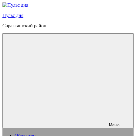
Перейти
к
Пульс дня
содержимому
Саракташский район
Меню
Общество