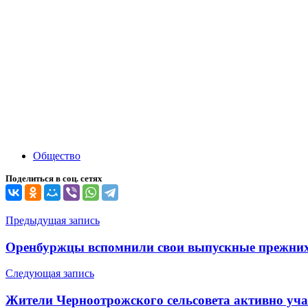
Общество
Поделиться в соц. сетях
Навигация
Предыдущая запись
по
Оренбуржцы вспомнили свои выпускные прежних
записям
Следующая запись
Жители Черноотрожского сельсовета активно уч