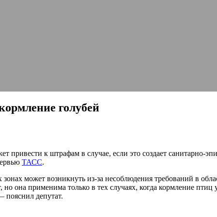
кормление голубей
т привести к штрафам в случае, если это создает санитарно-эп
тервью
ТАСС
.
х зонах может возникнуть из-за несоблюдения требований в об
т, но она применима только в тех случаях, когда кормление пти
 — пояснил депутат.