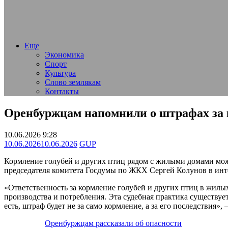
Еще
Экономика
Спорт
Культура
Слово землякам
Контакты
Оренбуржцам напомнили о штрафах за 
10.06.2026 9:28
10.06.2026
10.06.2026
GUP
Кормление голубей и других птиц рядом с жилыми домами може
председателя комитета Госдумы по ЖКХ Сергей Колунов в ин
«Ответственность за кормление голубей и других птиц в жилы
производства и потребления. Эта судебная практика существуе
есть, штраф будет не за само кормление, а за его последствия»,
Оренбуржцам рассказали об опасности