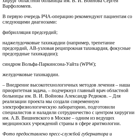
хирург областной больницы им. В. И. Войнова Сергей
Варфоломеев.
В первую очередь РЧА-операцию рекомендуют пациентам со
следующими диагнозами:
фибрилляция предсердий;
наджелудочковые тахикардии (например, трепетание
предсердий, АВ-узловая реципрокная тахикардия, фокусные
предсердные тахикардии);
синдром Вольфа-Паркинсона-Уайта (WPW);
желудочковые тахикардии.
– Внедрение высокотехнологичных методов лечения – наша
приоритетная задача, – подчеркнул главный врач областной
больницы им. В. И. Войнова Александр Редюков. – Для
реализации проекта мы создали современную
электрофизиологическую лабораторию, подготовили
специалистов и наладили сотрудничество с центром хирургии
им. А.В. Вишневского в Москве – одним из ведущих
медицинских учреждений страны в сфере аритмологии.
Фото предоставлено пресс-службой губернатора и