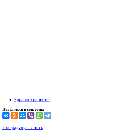
Здравоохранение
Поделиться в соц. сетях
Навигация
Предыдущая запись