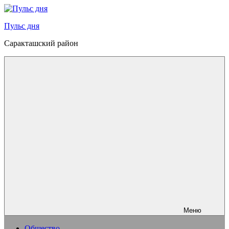
Перейти
к
Пульс дня
содержимому
Саракташский район
Меню
Общество