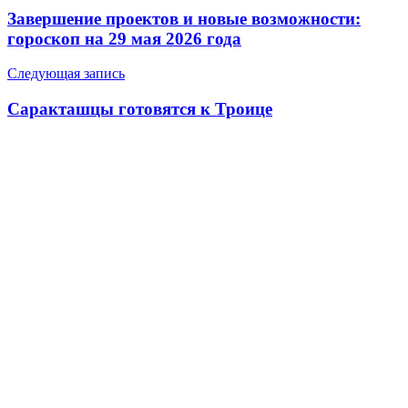
по
Завершение проектов и новые возможности:
записям
гороскоп на 29 мая 2026 года
Следующая запись
Саракташцы готовятся к Троице