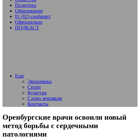
Политика
Образование
01 (02) сообщает
Официально
ПОДКАСТ
Еще
Экономика
Спорт
Культура
Слово землякам
Контакты
Оренбургские врачи освоили новый
метод борьбы с сердечными
патологиями