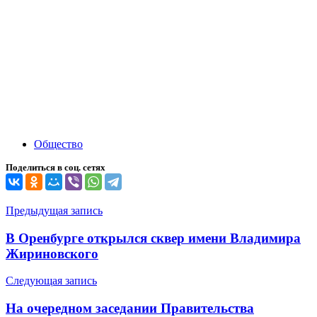
Общество
Поделиться в соц. сетях
Навигация
Предыдущая запись
по
В Оренбурге открылся сквер имени Владимира
записям
Жириновского
Следующая запись
На очередном заседании Правительства