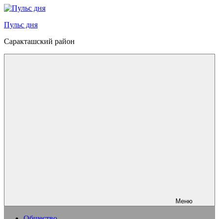
Перейти
к
Пульс дня
содержимому
Саракташский район
Меню
Общество