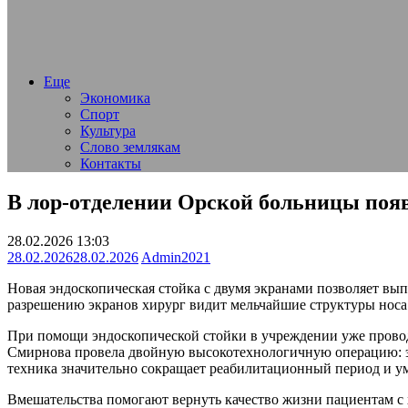
Еще
Экономика
Спорт
Культура
Слово землякам
Контакты
В лор-отделении Орской больницы появ
28.02.2026 13:03
28.02.2026
28.02.2026
Admin2021
Новая эндоскопическая стойка с двумя экранами позволяет вы
разрешению экранов хирург видит мельчайшие структуры носа
При помощи эндоскопической стойки в учреждении уже провод
Смирнова провела двойную высокотехнологичную операцию: э
техника значительно сокращает реабилитационный период и у
Вмешательства помогают вернуть качество жизни пациентам с