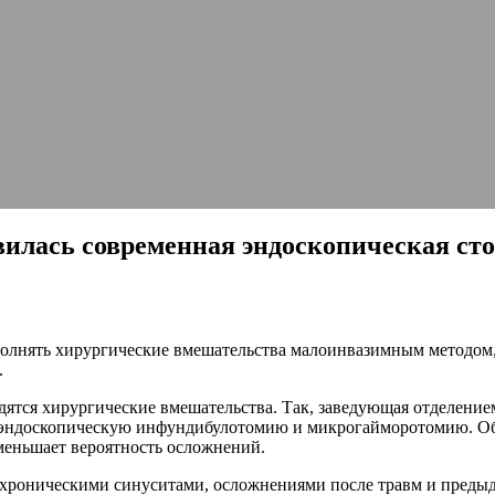
илась современная эндоскопическая ст
полнять хирургические вмешательства малоинвазимным методом, 
.
ятся хирургические вмешательства. Так, заведующая отделени
ндоскопическую инфундибулотомию и микрогайморотомию. Обе 
меньшает вероятность осложнений.
 хроническими синуситами, осложнениями после травм и преды