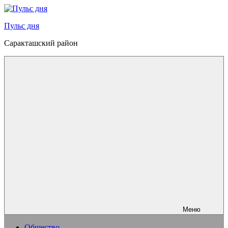
Перейти
к
Пульс дня
содержимому
Саракташский район
Меню
Общество