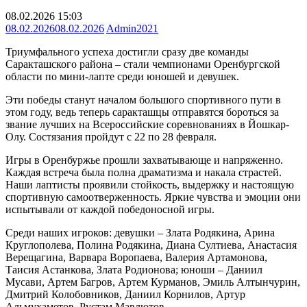
08.02.2026 15:03
08.02.2026
08.02.2026
Admin2021
Триумфального успеха достигли сразу две команды
Саракташского района – стали чемпионами Оренбургской
области по мини-лапте среди юношей и девушек.
Эти победы станут началом большого спортивного пути в
этом году, ведь теперь саракташцы отправятся бороться за
звание лучших на Всероссийские соревнованиях в Йошкар-
Олу. Состязания пройдут с 22 по 28 февраля.
Игры в Оренбуржье прошли захватывающе и напряженно.
Каждая встреча была полна драматизма и накала страстей.
Наши лаптисты проявили стойкость, выдержку и настоящую
спортивную самоотверженность. Яркие чувства и эмоции они
испытывали от каждой победоносной игры.
Среди наших игроков: девушки – Злата Родякина, Арина
Круглополева, Полина Родякина, Диана Султиева, Анастасия
Верещагина, Варвара Воропаева, Валерия Артамонова,
Таисия Астанкова, Злата Родионова; юноши – Даниил
Мусави, Артем Багров, Артем Курманов, Эмиль Алтынчурин,
Дмитрий Колобовников, Даниил Корнилов, Артур
Альмухаметов, Рустам Мавлютов.