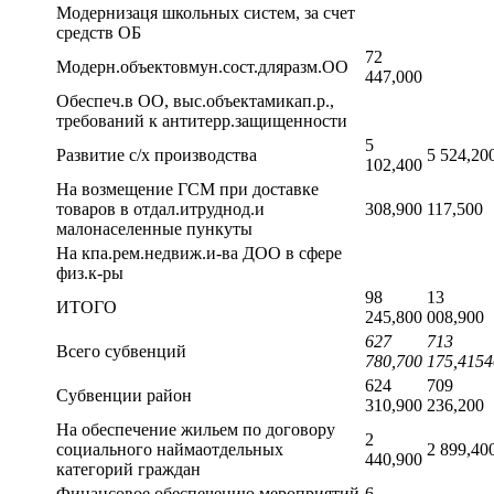
Модернизаця школьных систем, за счет
средств ОБ
72
Модерн.объектовмун.сост.дляразм.ОО
447,000
Обеспеч.в ОО, выс.объектамикап.р.,
требований к антитерр.защищенности
5
Развитие с/х производства
5 524,20
102,400
На возмещение ГСМ при доставке
товаров в отдал.итруднод.и
308,900
117,500
малонаселенные пункуты
На кпа.рем.недвиж.и-ва ДОО в сфере
физ.к-ры
98
13
ИТОГО
245,800
008,900
627
713
Всего субвенций
780,700
175,4154
624
709
Субвенции район
310,900
236,200
На обеспечение жильем по договору
2
социального наймаотдельных
2 899,40
440,900
категорий граждан
Финансовое обеспечению мероприятий
6