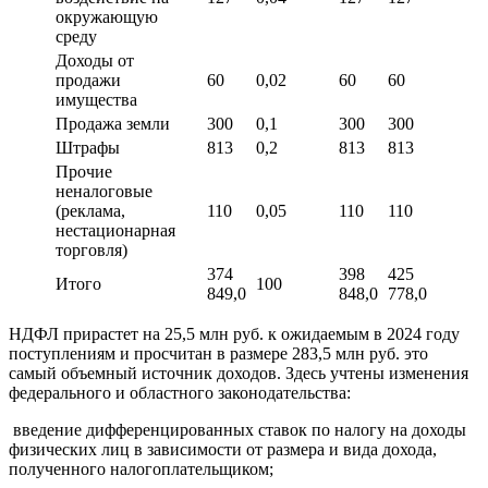
окружающую
среду
Доходы от
продажи
60
0,02
60
60
имущества
Продажа земли
300
0,1
300
300
Штрафы
813
0,2
813
813
Прочие
неналоговые
(реклама,
110
0,05
110
110
нестационарная
торговля)
374
398
425
Итого
100
849,0
848,0
778,0
НДФЛ прирастет на 25,5 млн руб. к ожидаемым в 2024 году
поступлениям и просчитан в размере 283,5 млн руб. это
самый объемный источник доходов. Здесь учтены изменения
федерального и областного законодательства:
введение дифференцированных ставок по налогу на доходы
физических лиц в зависимости от размера и вида дохода,
полученного налогоплательщиком;