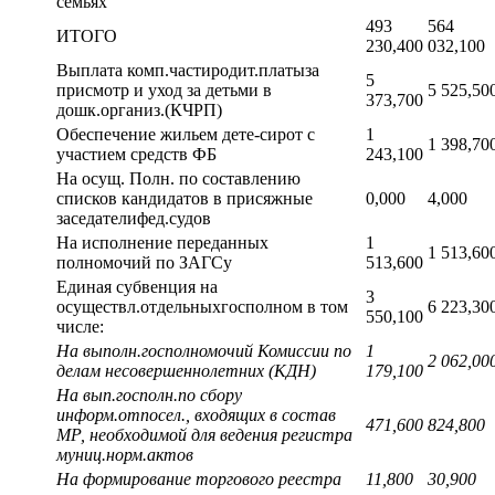
семьях
493
564
ИТОГО
230,400
032,100
Выплата комп.частиродит.платыза
5
присмотр и уход за детьми в
5 525,50
373,700
дошк.организ.(КЧРП)
Обеспечение жильем дете-сирот с
1
1 398,70
участием средств ФБ
243,100
На осущ. Полн. по составлению
списков кандидатов в присяжные
0,000
4,000
заседателифед.судов
На исполнение переданных
1
1 513,60
полномочий по ЗАГСу
513,600
Единая субвенция на
3
осуществл.отдельныхгосполном в том
6 223,30
550,100
числе:
На выполн.госполномочий Комиссии по
1
2 062,00
делам несовершеннолетних (КДН)
179,100
На вып.госполн.по сбору
информ.отпосел., входящих в состав
471,600
824,800
МР, необходимой для ведения регистра
муниц.норм.актов
На формирование торгового реестра
11,800
30,900