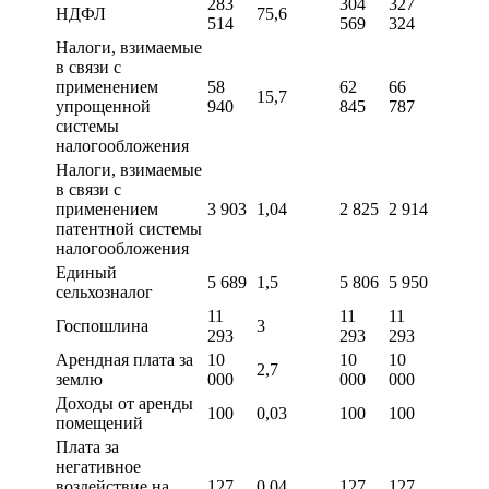
283
304
327
НДФЛ
75,6
514
569
324
Налоги, взимаемые
в связи с
применением
58
62
66
15,7
упрощенной
940
845
787
системы
налогообложения
Налоги, взимаемые
в связи с
применением
3 903
1,04
2 825
2 914
патентной системы
налогообложения
Единый
5 689
1,5
5 806
5 950
сельхозналог
11
11
11
Госпошлина
3
293
293
293
Арендная плата за
10
10
10
2,7
землю
000
000
000
Доходы от аренды
100
0,03
100
100
помещений
Плата за
негативное
воздействие на
127
0,04
127
127