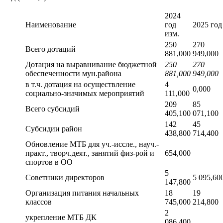
2024
Наименование
год
2025 год
изм.
250
270
Всего дотаций
881,000
949,000
Дотация на выравнивание бюджетной
250
270
обеспеченности мун.района
881,000
949,000
в т.ч. дотация на осуществление
4
0,000
социально-значимых мероприятий
111,000
209
85
Всего субсидий
405,100
071,100
142
45
Субсидии район
438,800
714,400
Обновление МТБ для уч.-иссле., науч.-
практ., творч.деят., занятий физ-рой и
654,000
спортов в ОО
5
Советники директоров
5 095,60
147,800
Организация питания начальных
18
19
классов
745,000
214,800
2
укрепление МТБ ДК
086,400