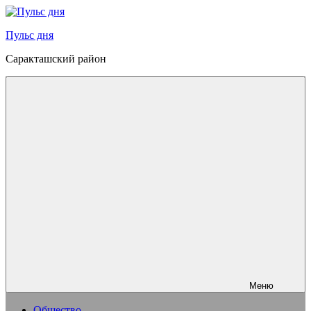
Перейти
к
Пульс дня
содержимому
Саракташский район
Меню
Общество