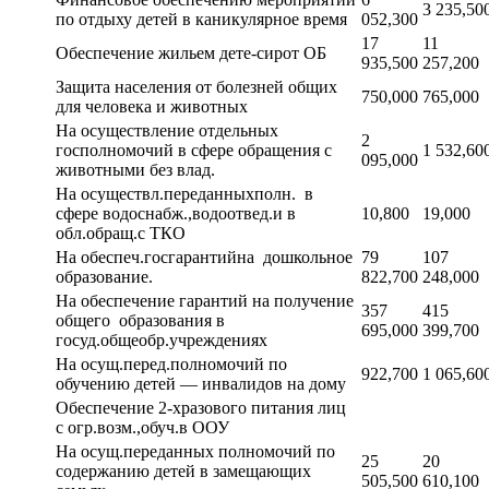
3 235,50
по отдыху детей в каникулярное время
052,300
17
11
Обеспечение жильем дете-сирот ОБ
935,500
257,200
Защита населения от болезней общих
750,000
765,000
для человека и животных
На осуществление отдельных
2
госполномочий в сфере обращения с
1 532,60
095,000
животными без влад.
На осуществл.переданныхполн. в
сфере водоснабж.,водоотвед.и в
10,800
19,000
обл.обращ.с ТКО
На обеспеч.госгарантийна дошкольное
79
107
образование.
822,700
248,000
На обеспечение гарантий на получение
357
415
общего образования в
695,000
399,700
госуд.общеобр.учреждениях
На осущ.перед.полномочий по
922,700
1 065,60
обучению детей — инвалидов на дому
Обеспечение 2-хразового питания лиц
с огр.возм.,обуч.в ООУ
На осущ.переданных полномочий по
25
20
содержанию детей в замещающих
505,500
610,100