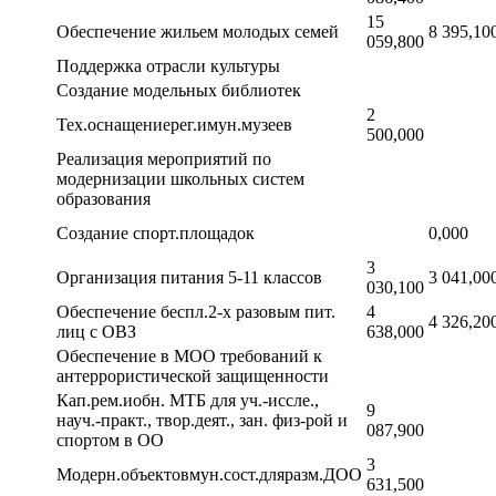
15
Обеспечение жильем молодых семей
8 395,10
059,800
Поддержка отрасли культуры
Создание модельных библиотек
2
Тех.оснащениерег.имун.музеев
500,000
Реализация мероприятий по
модернизации школьных систем
образования
Создание спорт.площадок
0,000
3
Организация питания 5-11 классов
3 041,00
030,100
Обеспечение беспл.2-х разовым пит.
4
4 326,20
лиц с ОВЗ
638,000
Обеспечение в МОО требований к
антеррористической защищенности
Кап.рем.иобн. МТБ для уч.-иссле.,
9
науч.-практ., твор.деят., зан. физ-рой и
087,900
спортом в ОО
3
Модерн.объектовмун.сост.дляразм.ДОО
631,500