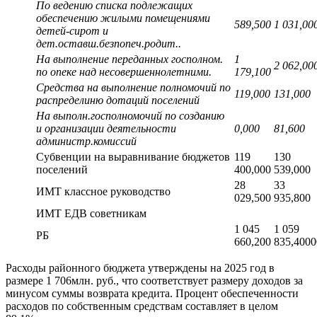
По ведению списка подлежащих
обеспечению жилыми помещениями
589,500
1 031,00
детей-сирот и
дет.оставш.безпопеч.родит..
На выполнение переданных госполном.
1
2 062,00
по опеке над несовершеннолетними.
179,100
Средства на выполнение полномочий по
119,000
131,000
распределиню дотаций поселений
На выполн.госполномочий по созданию
и организации деятельности
0,000
81,600
администр.комиссий
Субвенции на выравнивание бюджетов
119
130
поселений
400,000
539,000
28
33
ИМТ классное руководство
029,500
935,800
ИМТ ЕДВ советникам
1 045
1 059
РБ
660,200
835,4000
Расходы районного бюджета утверждены на 2025 год в
размере 1 706млн. руб., что соответствует размеру доходов за
минусом суммы возврата кредита. Процент обеспеченности
расходов по собственным средствам составляет в целом