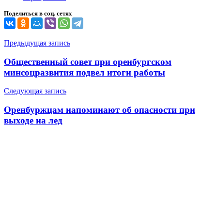
Поделиться в соц. сетях
Навигация
Предыдущая запись
по
Общественный совет при оренбургском
записям
минсоцразвития подвел итоги работы
Следующая запись
Оренбуржцам напоминают об опасности при
выходе на лед