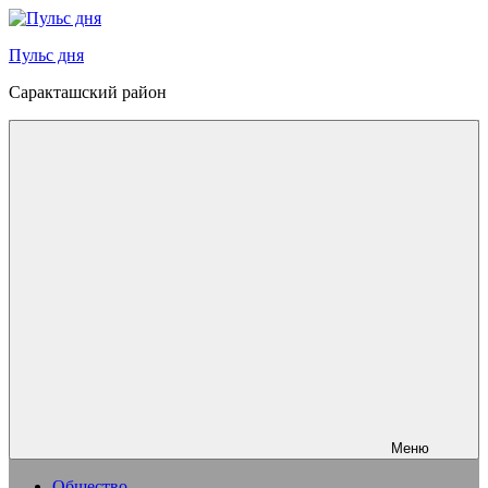
Перейти
к
Пульс дня
содержимому
Саракташский район
Меню
Общество