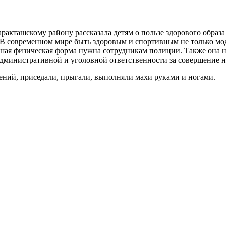
акташскому району рассказала детям о пользе здорового образа 
 В современном мире быть здоровым и спортивным не только мод
ошая физическая форма нужна сотрудникам полиции. Также она 
ах административной и уголовной ответственности за совершени
ений, приседали, прыгали, выполняли махи руками и ногами.