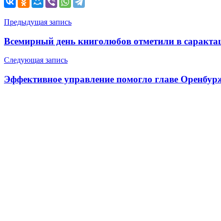
Навигация
Предыдущая запись
по
Всемирный день книголюбов отметили в саракта
записям
Следующая запись
Эффективное управление помогло главе Оренбурж