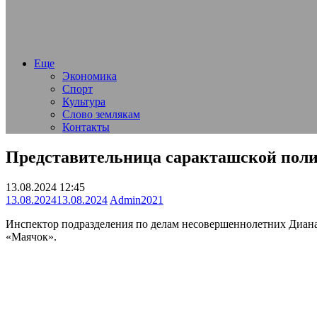
Еще
Экономика
Спорт
Культура
Слово землякам
Контакты
Представительница саракташской полиц
13.08.2024 12:45
13.08.2024
13.08.2024
Admin2021
Инспектор подразделения по делам несовершеннолетних Диана
«Маячок».