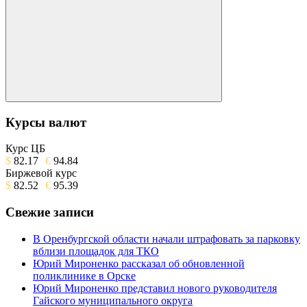
Поиск
Курсы валют
Курс ЦБ
$
82.17
€
94.84
Биржевой курс
$
82.52
€
95.39
Свежие записи
В Оренбургской области начали штрафовать за парковку
вблизи площадок для ТКО
Юрий Мироненко рассказал об обновленной
поликлинике в Орске
Юрий Мироненко представил нового руководителя
Гайского муниципального округа