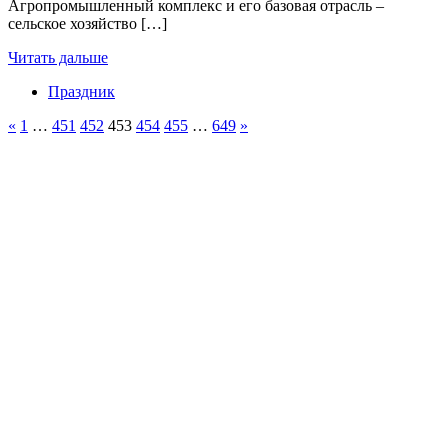
Агропромышленный комплекс и его базовая отрасль –
сельское хозяйство […]
Читать дальше
Праздник
Пагинация
Предыдущие
Следующие
«
1
…
451
452
453
454
455
…
649
»
записи
записи
записей