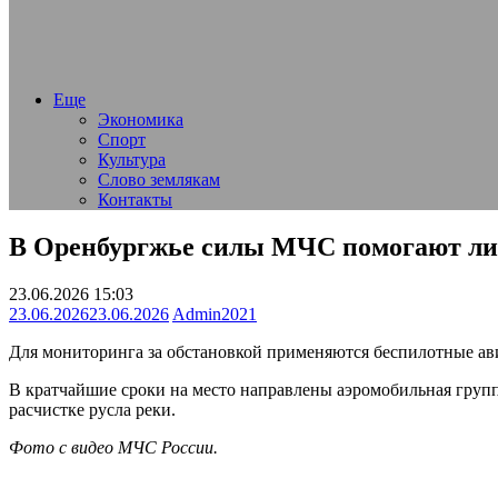
Еще
Экономика
Спорт
Культура
Слово землякам
Контакты
В Оренбургжье силы МЧС помогают лик
23.06.2026 15:03
23.06.2026
23.06.2026
Admin2021
Для мониторинга за обстановкой применяются беспилотные ави
В кратчайшие сроки на место направлены аэромобильная групп
расчистке русла реки.
Фото с видео МЧС России.