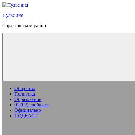
Перейти
к
Пульс дня
содержимому
Саракташский район
Общество
Политика
Образование
01 (02) сообщает
Официально
ПОДКАСТ