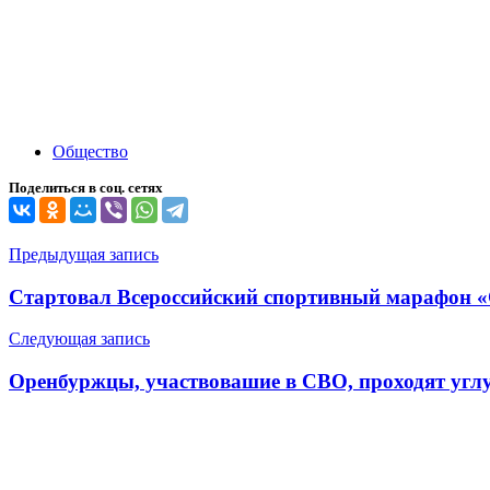
Общество
Поделиться в соц. сетях
Навигация
Предыдущая запись
по
Стартовал Всероссийский спортивный марафон «
записям
Следующая запись
Оренбуржцы, участвовашие в СВО, проходят угл